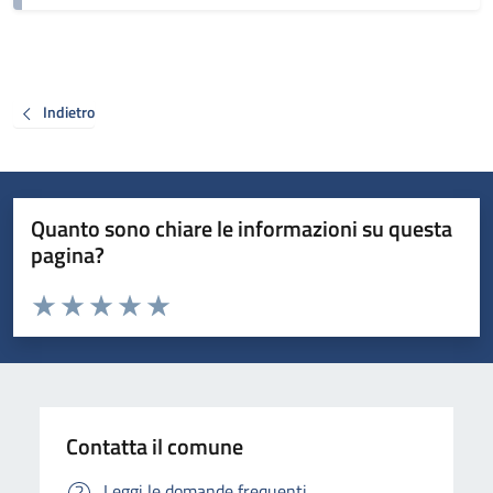
Indietro
Quanto sono chiare le informazioni su questa
pagina?
Valuta da 1 a 5 stelle la pagina
Valuta 1 stelle su 5
Valuta 2 stelle su 5
Valuta 3 stelle su 5
Valuta 4 stelle su 5
Valuta 5 stelle su 5
Contatta il comune
Leggi le domande frequenti